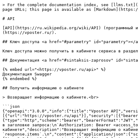
> For the complete documentation index, see [llms.txt](https://help.vposter.ru/llms.txt). Markdown versions of documentation pages are available by appending `.md` to page URLs; this page is available as [Markdown](https://help.vposter.ru/razrabotchikam/api.md).

# API

[API](https://ru.wikipedia.org/wiki/API) (программный интерфейс приложения) позволяет организовать интеграцию вашего собственного приложения с сервисом [Впостер](https://vposter.ru/).

## Ключ доступа <a href="#parametry" id="parametry"></a>

Ключ доступа можно получить в кабинете сервиса в разделе "Разработчикам" или по [ссылке](https://vposter.ru/dev).

## Документация <a href="#sintaksis-zaprosov" id="sintaksis-zaprosov"></a>

{% embed url="<https://vposter.ru/api>" %}
Документация Swagger
{% endembed %}

## Получить информацию о кабинете

> Возвращает информацию о кабинете.<br>

```json
{"openapi":"3.0.0","info":{"title":"Vposter API","version":"v3"},"tags":[{"name":"Users","description":"Группа методов для работы с кабинетом\n"}],"servers":[{"url":"https://vposter.ru/api"}],"security":[{"bearerAuth":[]}],"components":{"securitySchemes":{"bearerAuth":{"type":"http","scheme":"bearer","bearerFormat":"JWT","description":"Bearer‑токен, полученный через <a href=\"/dev\" target=\"_blank\">vposter.ru/dev</a>.\nПередаётся в заголовке запроса:\n`Authorization: Bearer <access_token>`\n"}}},"paths":{"/v3/method/users.getMe":{"get":{"summary":"Получить информацию о кабинете","description":"Возвращает информацию о кабинете.\n","tags":["Users"],"responses":{"200":{"description":"Успешный ответ. Возвращается объект с полем `response.items`.\n","content":{"application/json":{"schema":{"type":"object","properties":{"response":{"type":"object","properties":{"items":{"type":"array","items":{"type":"object","properties":{"id":{"type":"integer","description":"VK ID кабинета"},"login":{"type":"string","description":"Логин на сервисе"},"first_name":{"type":"string","description":"Имя"},"last_name":{"type":"string","description":"Фамилия"},"photo":{"type":"string","description":"Ссылка на аватар"},"balance":{"type":"integer","description":"Текущий баланс кабинета"},"tariff":{"type":"integer","description":"Текущий тариф кабинета"},"tariff_update":{"type":"integer","description":"Дата последнего обновления тарифа"},"paid_access":{"type":"integer","description":"Платный доступ","enum":[0,1]},"referall":{"type":"integer","description":"Если вы являетесь рефералом, то здесь будет VK ID кабинета того, кто вас пригласил."},"registration_date":{"type":"string","description":"Дата регистрации в сервисе"},"date_activity":{"type":"string","description":"Дата последнего активного сеанса"},"timezone":{"type":"string","description":"Установленный часовой пояс"},"email":{"type":"string","description":"Адрес электронной почты"},"email_status":{"type":"string","description":"Статус подтверждения электронной почты на сервсие","enum":[0,1]},"phone":{"type":"integer","description":"Номер телефона"},"2fa":{"type":"integer","description":"Двухфакторная аунтификация по электронной почте","enum":[0,1]}}}}}}}}}}},"400":{"description":"Ошибка запроса.\nВозможные причины:\n- Токен не передан в заголовке `Authorization`\n- Отсутствуют обязательные заголовки\n- Некорректный формат запроса\n","content":{"application/json":{"schema":{"t