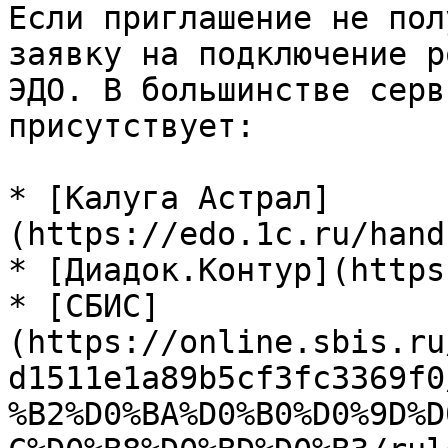
Если приглашение не пол
заявку на подключение р
ЭДО. В большинстве серв
присутствует:

* [Калуга Астрал]
(https://edo.1c.ru/hand
* [Диадок.Контур](https
* [СБИС]
(https://online.sbis.ru
d1511e1a89b5cf3fc3369f0
%B2%D0%BA%D0%B0%D0%9D%D