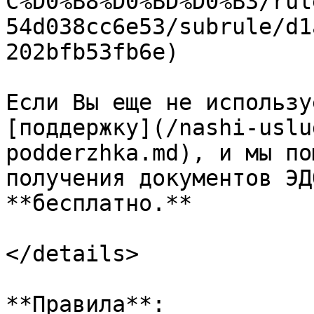
C%D0%B8%D0%BD%D0%B3/rul
54d038cc6e53/subrule/d1
202bfb53fb6e)

Если Вы еще не использу
[поддержку](/nashi-uslu
podderzhka.md), и мы по
получения документов ЭД
**бесплатно.**

</details>

**Правила**:
