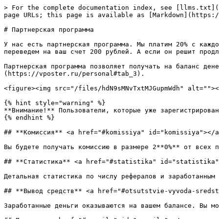
> For the complete documentation index, see [llms.txt](
page URLs; this page is available as [Markdown](https:/
# Партнерская программа

У нас есть партнерская программа. Мы платим 20% с каждо
переведем на ваш счет 200 рублей. А если он решит продл
Партнерская программа позволяет получать на баланс дене
(https://vposter.ru/personal#tab_3).

<figure><img src="/files/hdN9sMNvTxtMJGupmWdh" alt=""><
{% hint style="warning" %}

**Внимание!** Пользователи, которые уже зарегистрирован
{% endhint %}

## **Комиссия** <a href="#komissiya" id="komissiya"></a
Вы будете получать комиссию в размере 2**0%** от всех п
## **Статистика** <a href="#statistika" id="statistika"
Детальная статистика по числу рефералов и заработанным 
## **Вывод средств** <a href="#otsutstvie-vyvoda-sredst
Заработанные деньги оказываются на вашем балансе. Вы мо