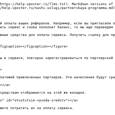
https://help.vposter.ru/llms.txt). Markdown versions of 
/help.vposter.ru/nashi-uslugi/partnerskaya-programma.md)
й оплаты ваших рефералов. Например, если вы пригласили п
ить сервис и снова пополнит баланс, то мы еще переведем 
жные средства для оплаты сервиса. Получить ссылку для п
figcaption></figcaption></figure>

ы в сервисе, повторно зарегистрироваться по партнерской 
>

латежей привлеченных партнеров. Эти начисления будут сра
></a>

средствам отображается на этой же вкладке.

v" id="otsutstvie-vyvoda-sredstv"></a>

жете потратить их на оплату сервиса.
