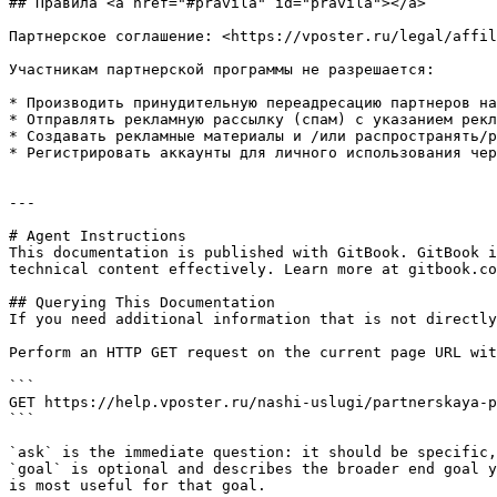
## Правила <a href="#pravila" id="pravila"></a>

Партнерское соглашение: <https://vposter.ru/legal/affil
Участникам партнерской программы не разрешается:

* Производить принудительную переадресацию партнеров на
* Отправлять рекламную рассылку (спам) с указанием рекл
* Создавать рекламные материалы и /или распространять/р
* Регистрировать аккаунты для личного использования чер
---

# Agent Instructions

This documentation is published with GitBook. GitBook i
technical content effectively. Learn more at gitbook.co
## Querying This Documentation

If you need additional information that is not directly
Perform an HTTP GET request on the current page URL wit
```

GET https://help.vposter.ru/nashi-uslugi/partnerskaya-p
```

`ask` is the immediate question: it should be specific,
`goal` is optional and describes the broader end goal y
is most useful for that goal.
