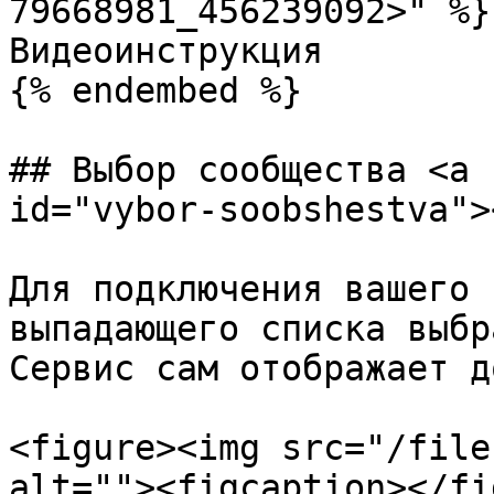
79668981_456239092>" %}

Видеоинструкция

{% endembed %}

## Выбор сообщества <a 
id="vybor-soobshestva"><
Для подключения вашего 
выпадающего списка выбр
Сервис сам отображает д
<figure><img src="/file
alt=""><figcaption></fi