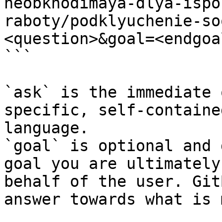
neobkhodimaya-dlya-ispo
raboty/podklyuchenie-so
<question>&goal=<endgoal
```

`ask` is the immediate 
specific, self-containe
language.

`goal` is optional and 
goal you are ultimately
behalf of the user. Git
answer towards what is 