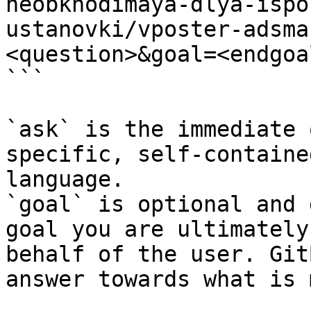
neobkhodimaya-dlya-ispo
ustanovki/vposter-adsma
<question>&goal=<endgoal
```

`ask` is the immediate 
specific, self-containe
language.

`goal` is optional and 
goal you are ultimately
behalf of the user. Git
answer towards what is 