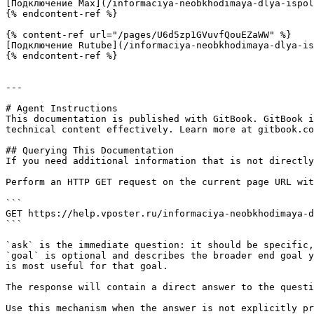
[Подключение Max](/informaciya-neobkhodimaya-dlya-ispol
{% endcontent-ref %}

{% content-ref url="/pages/U6d5zp1GVuvfQouEZaWW" %}

[Подключение Rutube](/informaciya-neobkhodimaya-dlya-is
{% endcontent-ref %}

---

# Agent Instructions

This documentation is published with GitBook. GitBook i
technical content effectively. Learn more at gitbook.co
## Querying This Documentation

If you need additional information that is not directly
Perform an HTTP GET request on the current page URL wit
```

GET https://help.vposter.ru/informaciya-neobkhodimaya-d
```

`ask` is the immediate question: it should be specific,
`goal` is optional and describes the broader end goal y
is most useful for that goal.

The response will contain a direct answer to the questi
Use this mechanism when the answer is not explicitly pr