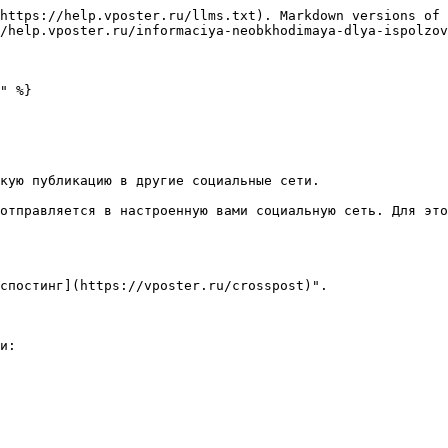
https://help.vposter.ru/llms.txt). Markdown versions of 
/help.vposter.ru/informaciya-neobkhodimaya-dlya-ispolzov
" %}

кую публикацию в другие социальные сети.

отправляется в настроенную вами социальную сеть. Для это
спостинг](https://vposter.ru/crosspost)".

и:
