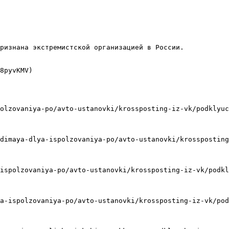
ризнана экстремистской организацией в России.

8pyvKMV)

olzovaniya-po/avto-ustanovki/krossposting-iz-vk/podklyuc
dimaya-dlya-ispolzovaniya-po/avto-ustanovki/krossposting
ispolzovaniya-po/avto-ustanovki/krossposting-iz-vk/podkl
a-ispolzovaniya-po/avto-ustanovki/krossposting-iz-vk/pod