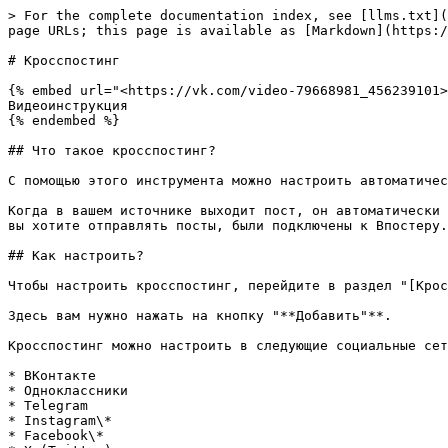
> For the complete documentation index, see [llms.txt](
page URLs; this page is available as [Markdown](https:/
# Кросспостинг

{% embed url="<https://vk.com/video-79668981_456239101>
Видеоинструкция

{% endembed %}

## Что такое кросспостинг?

С помощью этого инструмента можно настроить автоматичес
Когда в вашем источнике выходит пост, он автоматически 
вы хотите отправлять посты, были подключены к Впостеру.

## Как настроить?

Чтобы настроить кросспостинг, перейдите в раздел "[Крос
Здесь вам нужно нажать на кнопку "**Добавить"**.

Кросспостинг можно настроить в следующие социальные сет
* ВКонтакте

* Одноклассники

* Telegram

* Instagram\*

* Facebook\*
