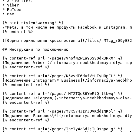
* X (Twitter)

* Viber

* RuTube

* Max

{% hint style="warning" %}

\*Meta, в том числе ее продукты Facebook и Instagram, п
{% endhint %}

![Форма подключения кросспостинга](/files/-MTcg_rG9yGS2
## Инструкции по подключению

{% content-ref url="/pages/Vh6fNZWLa9SSV0dk3RkX" %}

[Подключение Viber](/informaciya-neobkhodimaya-dlya-isp
{% endcontent-ref %}

{% content-ref url="/pages/K5vvdE6dufVtHTyHBpFL" %}

[Подключение Instagram\* Business](/informaciya-neobkho
{% endcontent-ref %}

{% content-ref url="/pages/-MTZTQe86YwRlQ-ttbwq" %}

[Подключение Telegram](/informaciya-neobkhodimaya-dlya-
{% endcontent-ref %}

{% content-ref url="/pages/YVx574JzrJUVKddzNKpl" %}

[Подключение Facebook\*](/informaciya-neobkhodimaya-dly
{% endcontent-ref %}

{% content-ref url="/pages/TheTy4cSdljIuOsqpoLg" %}
