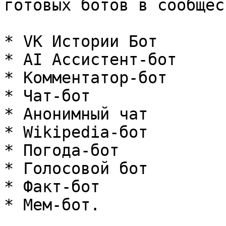
готовых ботов в сообщест
* VK Истории Бот

* AI Ассистент-бот

* Комментатор-бот

* Чат-бот

* Анонимный чат

* Wikipedia-бот

* Погода-бот

* Голосовой бот

* Факт-бот

* Мем-бот.
