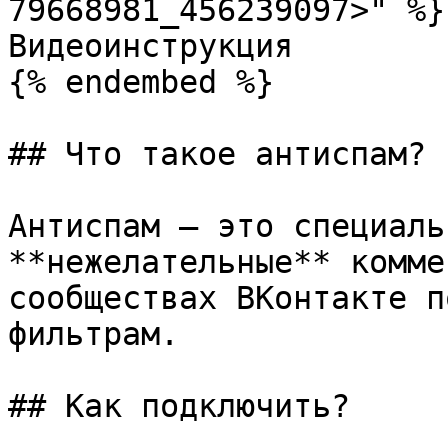
79668981_456239097>" %}

Видеоинструкция

{% endembed %}

## Что такое антиспам?

Антиспам — это специаль
**нежелательные** комме
сообществах ВКонтакте п
фильтрам.

## Как подключить?
