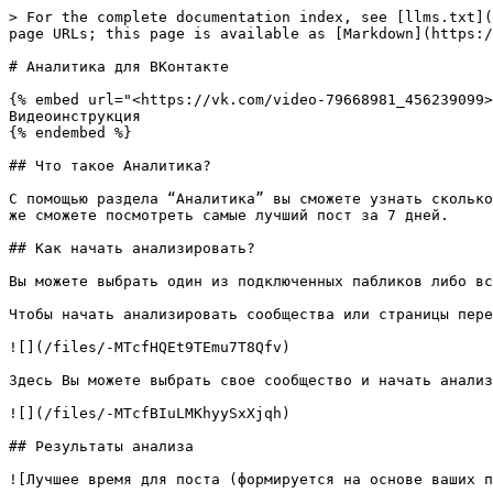
> For the complete documentation index, see [llms.txt](
page URLs; this page is available as [Markdown](https:/
# Аналитика для ВКонтакте

{% embed url="<https://vk.com/video-79668981_456239099>
Видеоинструкция

{% endembed %}

## Что такое Аналитика?

С помощью раздела “Аналитика” вы сможете узнать сколько
же сможете посмотреть самые лучший пост за 7 дней.

## Как начать анализировать?

Вы можете выбрать один из подключенных пабликов либо вс
Чтобы начать анализировать сообщества или страницы пере
![](/files/-MTcfHQEt9TEmu7T8Qfv)

Здесь Вы можете выбрать свое сообщество и начать анализ
![](/files/-MTcfBIuLMKhyySxXjqh)

## Результаты анализа

![Лучшее время для поста (формируется на основе ваших п