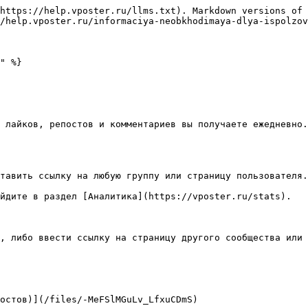
https://help.vposter.ru/llms.txt). Markdown versions of 
/help.vposter.ru/informaciya-neobkhodimaya-dlya-ispolzov
" %}

 лайков, репостов и комментариев вы получаете ежедневно.
тавить ссылку на любую группу или страницу пользователя.

йдите в раздел [Аналитика](https://vposter.ru/stats).

, либо ввести ссылку на страницу другого сообщества или 
остов)](/files/-MeFSlMGuLv_LfxuCDmS)
