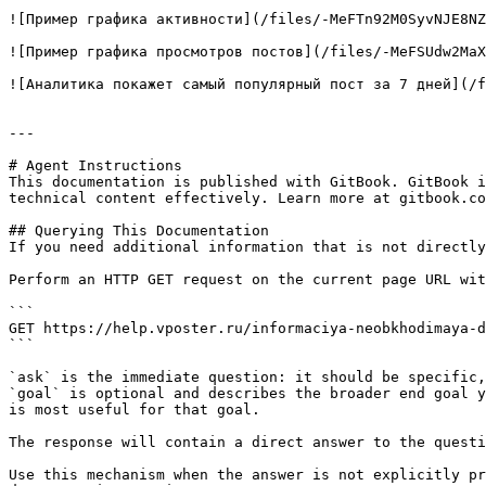
![Пример графика активности](/files/-MeFTn92M0SyvNJE8NZ
![Пример графика просмотров постов](/files/-MeFSUdw2MaX
![Аналитика покажет самый популярный пост за 7 дней](/f
---

# Agent Instructions

This documentation is published with GitBook. GitBook i
technical content effectively. Learn more at gitbook.co
## Querying This Documentation

If you need additional information that is not directly
Perform an HTTP GET request on the current page URL wit
```

GET https://help.vposter.ru/informaciya-neobkhodimaya-d
```

`ask` is the immediate question: it should be specific,
`goal` is optional and describes the broader end goal y
is most useful for that goal.

The response will contain a direct answer to the questi
Use this mechanism when the answer is not explicitly pr