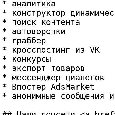
* аналитика

* конструктор динамичес
* поиск контента

* автоворонки

* граббер

* кросспостинг из VK

* конкурсы

* экспорт товаров

* мессенджер диалогов

* Впостер AdsMarket

* анонимные сообщения и
## Наши соцсети <a href